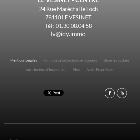
24 Rue Maréchal le Foch
78110
LE VESINET
Tél :
01.30.08.04.58
Mentions Légales
Politique de protection des données
Gérer les cookies
Notre barème d'honoraires
Plan
Accès Propriétaire