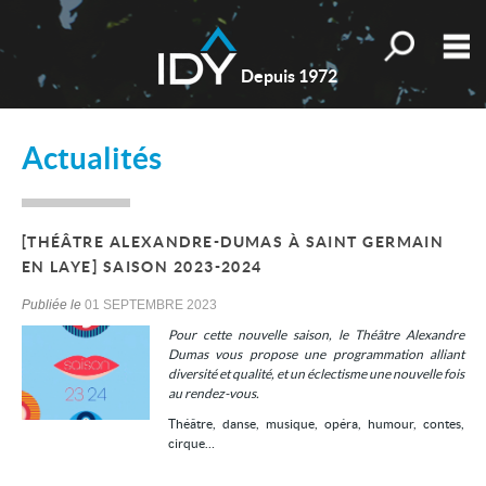
Toutes nos o
M
Depuis 1972
Qui sommes-nous ?
Actualités
Nos valeurs
Nos actualités
[THÉÂTRE ALEXANDRE-DUMAS À SAINT GERMAIN
Les témoignages
EN LAYE] SAISON 2023-2024
Estimation
Publiée le
01 SEPTEMBRE 2023
Pour cette nouvelle saison, le Théâtre Alexandre
Mes sélections
0
Dumas vous propose une programmation alliant
diversité et qualité, et un éclectisme une nouvelle fois
Accueil
au rendez-vous.
Théâtre, danse, musique, opéra, humour, contes,
Nos biens
cirque…
Les honoraires