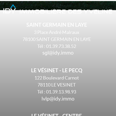
SAINT GERMAIN EN LAYE
3 Place André Malraux
78100
SAINT GERMAIN EN LAYE
Tél :
01.39.73.38.52
LE VÉSINET - LE PECQ
122 Boulevard Carnot
78110
LE VESINET
Tél :
01.39.13.98.93
LE VÉSINET - CENTRE