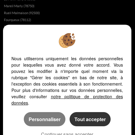
Mareil Marly (78750)
Rueil Malmaison (92500)
Fourqueux (78112)
Montesson (78360)
Poissy (78300)
Fait-il bon vivre à Saint-Germain-en-Laye?
Appartement ou maison à Saint-Germain-en-Laye ?
Nous utiliserons uniquement les données personnelles
L’immobilier au Vésinet
pour lesquelles vous avez donné votre accord. Vous
L’immobilier à Saint-Germain-en-Laye
pouvez les modifier à n'importe quel moment via la
L’immobilier dans les yvelines
rubrique "Gérer les cookies" en bas de notre site, à
Vivre dans les yvelines ou à Paris ?
l'exception des cookies essentiels à son fonctionnement.
Pour plus d'informations sur vos données personnelles,
L'hopital Saint Germain en Laye
veuillez consulter
notre politique de protection des
L'immobilier au Pecq
données
.
Personnaliser
Tout accepter
Continuer sans accepter