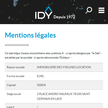
Toutes nos o
M
Depuis 1972
Qui sommes-nous ?
Mentions légales
Nos valeurs
Nos actualités
Ce site https://www.immobiliere-des-yvelines.fr - ci après désigné par "le Site" -
Les témoignages
est édité par la société - ci après dénommée l'Editeur - :
Estimation
Raison sociale
IMMOBILIERE DES YVELINES LOCATION
Mes sélections
0
Forme sociale
EURL
Accueil
Capital
5000 €
Siège social
3 PLACE ANDRE MALRAUX 78100 SAINT
Nos biens
GERMAIN EN LAYE
Les honoraires
SIRET
*