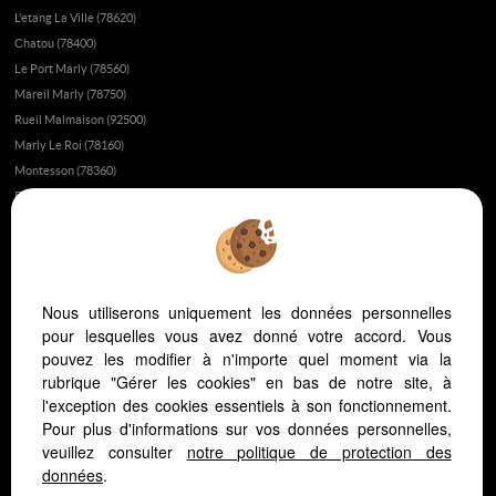
L'etang La Ville (78620)
Chatou (78400)
Le Port Marly (78560)
Mareil Marly (78750)
Rueil Malmaison (92500)
Marly Le Roi (78160)
Montesson (78360)
Poissy (78300)
Fourqueux (78112)
Fait-il bon vivre à Saint-Germain-en-Laye?
Appartement ou maison à Saint-Germain-en-Laye ?
Nous utiliserons uniquement les données personnelles
L’immobilier au Vésinet
pour lesquelles vous avez donné votre accord. Vous
L’immobilier à Saint-Germain-en-Laye
pouvez les modifier à n'importe quel moment via la
L’immobilier dans les yvelines
rubrique "Gérer les cookies" en bas de notre site, à
Vivre dans les yvelines ou à Paris ?
l'exception des cookies essentiels à son fonctionnement.
Pour plus d'informations sur vos données personnelles,
L'hopital Saint Germain en Laye
veuillez consulter
notre politique de protection des
L'immobilier au Pecq
données
.