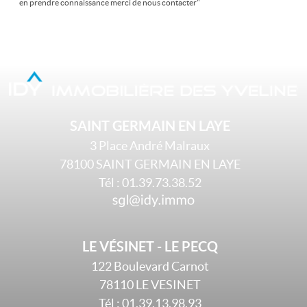
en prendre connaissance merci de
nous contacter
"
SAINT GERMAIN EN LAYE
3 Place André Malraux
78100
SAINT GERMAIN EN LAYE
Tél :
01.39.73.38.52
LE VÉSINET - LE PECQ
122 Boulevard Carnot
78110
LE VESINET
Tél :
01.39.13.98.93