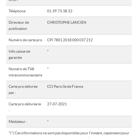
Contact
Téléphone
01.39.73.38.52
Directeur de
CHRISTOPHE LANCIEN
publication
Numéro de carte pro
CPI 7801 2018 000 037 212
Info caisse de
*
garantie
Numéro de TVA
*
intracommunautaire
Carte pro délivrée
CCI Paris Ile de France
par :
Carte pro délivrée le
27-07-2021
:
Médiateur :
*
"(*) Ces informations ne sont pas disponibles pour l'instant, cependant pour