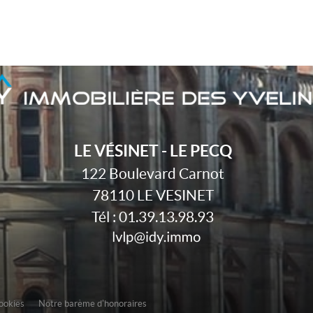
LE VÉSINET - LE PECQ
122 Boulevard Carnot
78110
LE VESINET
Tél :
01.39.13.98.93
cookies
Notre barème d'honoraires