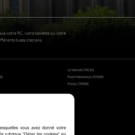
uis votre PC, votre tablette ou votre
fférents types d'écrans
Le Vesinet (78110)
0)
Rueil Malmaison (92500)
)
Poissy (78300)
lesquelles vous avez donné votre
la rubrique "Gérer les cookies" en