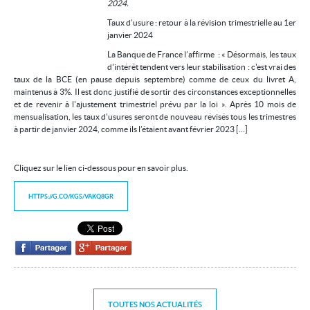
2024.
Contact
Taux d’usure : retour à la révision trimestrielle au 1er
janvier 2024
La Banque de France l’affirme : « Désormais, les taux
d'intérêt tendent vers leur stabilisation : c'est vrai des
taux de la BCE (en pause depuis septembre) comme de ceux du livret A,
maintenus à 3%. Il est donc justifié de sortir des circonstances exceptionnelles
et de revenir à l'ajustement trimestriel prévu par la loi ». Après 10 mois de
mensualisation, les taux d'usures seront de nouveau révisés tous les trimestres
à partir de janvier 2024, comme ils l’étaient avant février 2023 [...]
Cliquez sur le lien ci-dessous pour en savoir plus.
HTTPS://G.CO/KGS/VAKQ8GR
TOUTES NOS ACTUALITÉS