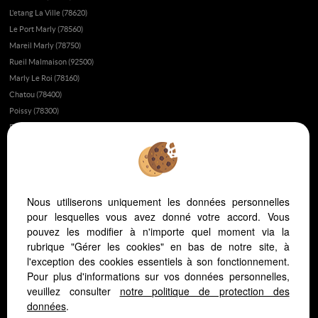
L'etang La Ville (78620)
Le Port Marly (78560)
Mareil Marly (78750)
Rueil Malmaison (92500)
Marly Le Roi (78160)
Chatou (78400)
Poissy (78300)
Fourqueux (78112)
Montesson (78360)
Fait-il bon vivre à Saint-Germain-en-Laye?
Appartement ou maison à Saint-Germain-en-Laye ?
Nous utiliserons uniquement les données personnelles
L’immobilier au Vésinet
pour lesquelles vous avez donné votre accord. Vous
L’immobilier à Saint-Germain-en-Laye
pouvez les modifier à n'importe quel moment via la
L’immobilier dans les yvelines
rubrique "Gérer les cookies" en bas de notre site, à
Vivre dans les yvelines ou à Paris ?
l'exception des cookies essentiels à son fonctionnement.
Pour plus d'informations sur vos données personnelles,
L'hopital Saint Germain en Laye
veuillez consulter
notre politique de protection des
L'immobilier au Pecq
données
.