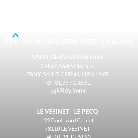
SAINT GERMAIN EN LAYE
3 Place André Malraux
78100
SAINT GERMAIN EN LAYE
Tél :
01.39.73.38.52
LE VÉSINET - LE PECQ
122 Boulevard Carnot
78110
LE VESINET
Tél :
01.39.13.98.93