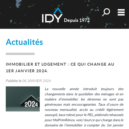
Toutes nos o
M
Depuis 1972
Qui sommes-nous ?
Actualités
Nos valeurs
Nos actualités
IMMOBILIER ET LOGEMENT : CE QUI CHANGE AU
Les témoignages
1ER JANVIER 2024.
Estimation
Publiée le
06 JANVIER 2024
La nouvelle année introduit toujours des
Mes sélections
0
changements dans le quotidien des ménages et en
matière d’immobilier, les étrennes ne sont pas
Accueil
généreuses mais encourageantes. Taux d’usure de
nouveau mensualisé, accès au crédit légèrement
Nos biens
assoupli, taux relevé pour le PEL, plafonds rehaussés
pour MaPrimRénov, voici tout ce qui change dans le
Les honoraires
domaine de l’immobilier à compter du 1er janvier