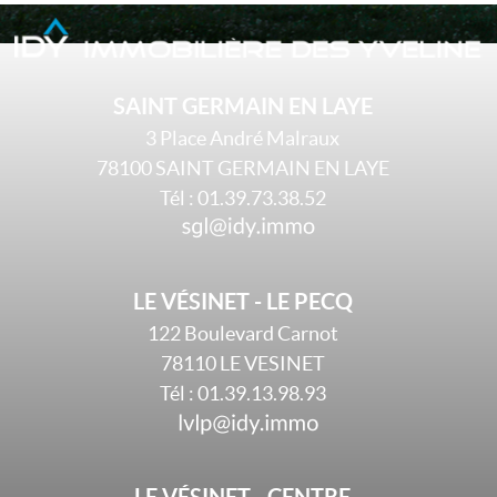
SAINT GERMAIN EN LAYE
3 Place André Malraux
78100
SAINT GERMAIN EN LAYE
Tél :
01.39.73.38.52
LE VÉSINET - LE PECQ
122 Boulevard Carnot
78110
LE VESINET
Tél :
01.39.13.98.93
LE VÉSINET - CENTRE