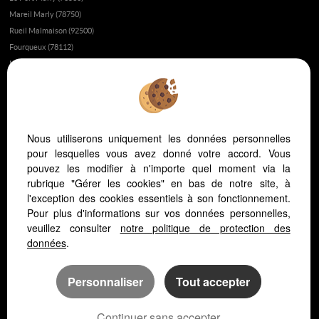
Mareil Marly (78750)
Rueil Malmaison (92500)
Fourqueux (78112)
Montesson (78360)
Poissy (78300)
Fait-il bon vivre à Saint-Germain-en-Laye?
Appartement ou maison à Saint-Germain-en-Laye ?
Nous utiliserons uniquement les données personnelles
L’immobilier au Vésinet
pour lesquelles vous avez donné votre accord. Vous
L’immobilier à Saint-Germain-en-Laye
pouvez les modifier à n'importe quel moment via la
L’immobilier dans les yvelines
rubrique "Gérer les cookies" en bas de notre site, à
Vivre dans les yvelines ou à Paris ?
l'exception des cookies essentiels à son fonctionnement.
Pour plus d'informations sur vos données personnelles,
L'hopital Saint Germain en Laye
veuillez consulter
notre politique de protection des
L'immobilier au Pecq
données
.
Personnaliser
Tout accepter
Continuer sans accepter