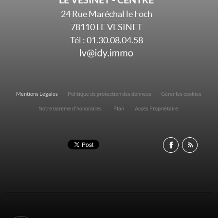
24 Rue Maréchal le Foch
78110
LE VESINET
Tél :
01.30.08.04.58
Mentions Légales
Politique de protection des données
Gérer les cookies
Notre barème d'honoraires
Plan
Accès Propriétaire