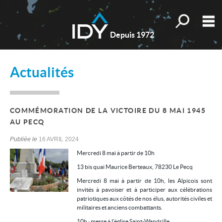
Toutes nos o
M
Depuis 1972
Qui sommes-nous ?
Actualités
Nos valeurs
Nos actualités
COMMÉMORATION DE LA VICTOIRE DU 8 MAI 1945
Les témoignages
AU PECQ
Estimation
Publiée le
16 AVRIL 2024
Mercredi 8 mai à partir de 10h
Mes sélections
0
13 bis quai Maurice Berteaux, 78230 Le Pecq
Accueil
Mercredi 8 mai à partir de 10h, les Alpicois sont
invités à pavoiser et à participer aux célébrations
Nos biens
patriotiques aux côtés de nos élus, autorités civiles et
militaires et anciens combattants.
Les honoraires
10h : messe à l’église Saint-Wandrille