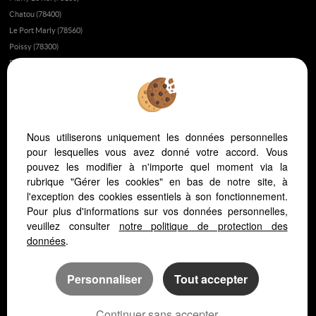
Chatou (78400)
Le Port Marly (78560)
Poissy (78300)
Fourqueux (78112)
Montesson (78360)
Fait-il bon vivre à Saint-Germain-en-Laye?
Appartement ou maison à Saint-Germain-en-Laye ?
Nous utiliserons uniquement les données personnelles
L’immobilier au Vésinet
pour lesquelles vous avez donné votre accord. Vous
L’immobilier à Saint-Germain-en-Laye
pouvez les modifier à n'importe quel moment via la
L’immobilier dans les yvelines
rubrique "Gérer les cookies" en bas de notre site, à
Vivre dans les yvelines ou à Paris ?
l'exception des cookies essentiels à son fonctionnement.
Pour plus d'informations sur vos données personnelles,
L'hopital Saint Germain en Laye
veuillez consulter
notre politique de protection des
L'immobilier au Pecq
données
.
Personnaliser
Tout accepter
Continuer sans accepter