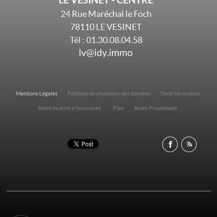
24 Rue Maréchal le Foch
78110
LE VESINET
Tél :
01.30.08.04.58
Mentions Légales
Politique de protection des données
Gérer les cookies
Notre barème d'honoraires
Plan
Accès Propriétaire