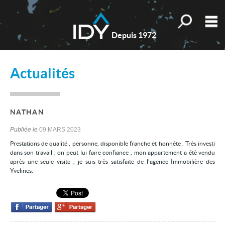
Toutes nos o
M
Depuis 1972
Qui sommes-nous ?
Actualités
Nos valeurs
Nos actualités
NATHAN
Les témoignages
Publiée le
09 MARS 2023
Estimation
Prestations de qualité , personne, disponible franche et honnête . Très investi
dans son travail , on peut lui faire confiance , mon appartement a été vendu
Mes sélections
0
après une seule visite , je suis très satisfaite de l’agence Immobilière des
Yvelines.
Accueil
Nos biens
Les honoraires