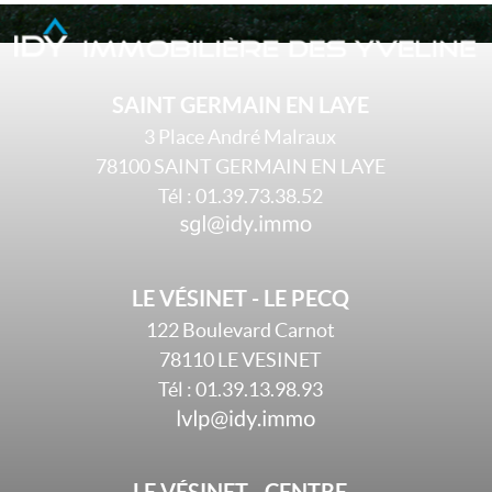
SAINT GERMAIN EN LAYE
3 Place André Malraux
78100
SAINT GERMAIN EN LAYE
Tél :
01.39.73.38.52
LE VÉSINET - LE PECQ
122 Boulevard Carnot
78110
LE VESINET
Tél :
01.39.13.98.93
LE VÉSINET - CENTRE