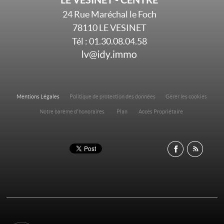
24 Rue Maréchal le Foch
78110
LE VESINET
Tél :
01.30.08.04.58
Mentions Légales
Politique de protection des données
Gérer les cookies
Notre barème d'honoraires
Plan
Accès Propriétaire