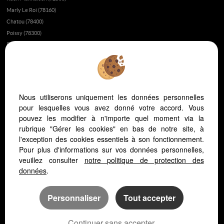
Marly Le Roi (78160)
Chatou (78400)
Poissy (78300)
Fourqueux (78112)
Montesson (78360)
Fait-il bon vivre à Saint-Germain-en-Laye?
Appartement ou maison à Saint-Germain-en-Laye ?
Nous utiliserons uniquement les données personnelles
L’immobilier au Vésinet
pour lesquelles vous avez donné votre accord. Vous
L’immobilier à Saint-Germain-en-Laye
pouvez les modifier à n'importe quel moment via la
L’immobilier dans les yvelines
rubrique "Gérer les cookies" en bas de notre site, à
Vivre dans les yvelines ou à Paris ?
l'exception des cookies essentiels à son fonctionnement.
Pour plus d'informations sur vos données personnelles,
L'hopital Saint Germain en Laye
veuillez consulter
notre politique de protection des
L'immobilier au Pecq
données
.
Personnaliser
Tout accepter
Continuer sans accepter