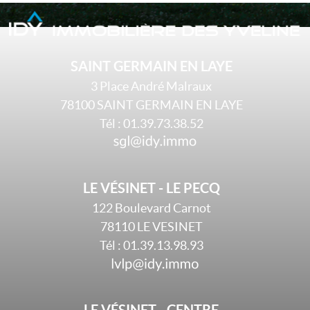
SAINT GERMAIN EN LAYE
3 Place André Malraux
78100
SAINT GERMAIN EN LAYE
Tél :
01.39.73.38.52
LE VÉSINET - LE PECQ
122 Boulevard Carnot
78110
LE VESINET
Tél :
01.39.13.98.93
LE VÉSINET - CENTRE