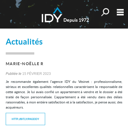
Toutes nos o
M
Depuis 1972
Qui sommes-nous ?
Actualités
Nos valeurs
Nos actualités
MARIE-NOËLLE R
Les témoignages
Publiée le
15 FÉVRIER 2023
Estimation
Je recommande également l'agence IDY du Vésinet : professionnalisme,
sérieux et excellentes qualités relationnelles caractérisent la responsable de
Mes sélections
0
cette agence. Je lui avais confié un appartement à vendre et le dossier a été
traité de façon personnalisée. L'appartement a été vendu dans des délais
Accueil
raisonnables, à mon entière satisfaction et à la satisfaction, je pense aussi, des
acquéreurs.
Nos biens
HTTP://BIT.LY/PAGEIDY
Les honoraires