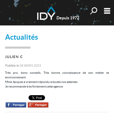
Toutes nos o
M
Depuis 1972
Qui sommes-nous ?
Actualités
Nos valeurs
Nos actualités
JULIEN C
Les témoignages
Publiée le
09 MARS 2023
Estimation
Très pro, bons conseils. Très bonne connaissance de son métier et
environnement
Mes sélections
0
Mme Jacques a vraiment répondu à toutes nos attentes.
Je recommande très fortement cette agence
Accueil
Nos biens
Les honoraires