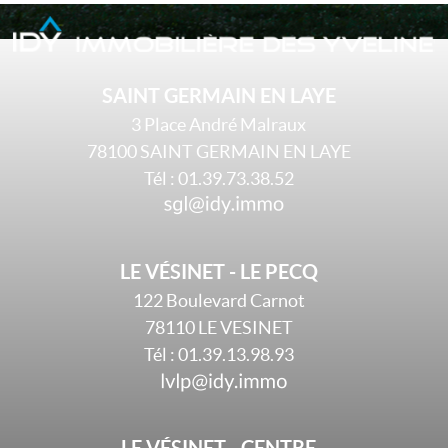
SAINT GERMAIN EN LAYE
3 Place André Malraux
78100
SAINT GERMAIN EN LAYE
Tél :
01.39.73.38.52
LE VÉSINET - LE PECQ
122 Boulevard Carnot
78110
LE VESINET
Tél :
01.39.13.98.93
LE VÉSINET - CENTRE