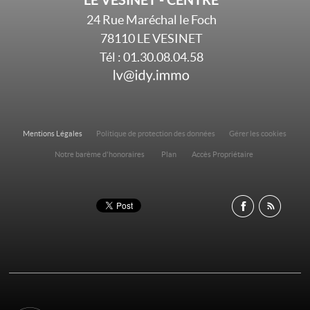
24 Rue Maréchal le Foch
78110
LE VESINET
Tél :
01.30.08.04.58
Mentions Légales
Politique de protection des données
Gérer les cookies
Notre barème d'honoraires
Plan
Accès Propriétaire