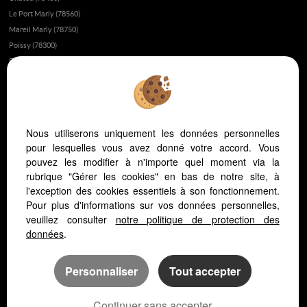
Le Port Marly (78560)
Mareil Marly (78750)
Poissy (78300)
Fourqueux (78112)
Montesson (78360)
Fait-il bon vivre à Saint-Germain-en-Laye?
Appartement ou maison à Saint-Germain-en-Laye ?
Nous utiliserons uniquement les données personnelles
L’immobilier au Vésinet
pour lesquelles vous avez donné votre accord. Vous
L’immobilier à Saint-Germain-en-Laye
pouvez les modifier à n'importe quel moment via la
L’immobilier dans les yvelines
rubrique "Gérer les cookies" en bas de notre site, à
Vivre dans les yvelines ou à Paris ?
l'exception des cookies essentiels à son fonctionnement.
Pour plus d'informations sur vos données personnelles,
L'hopital Saint Germain en Laye
veuillez consulter
notre politique de protection des
L'immobilier au Pecq
données
.
Personnaliser
Tout accepter
Continuer sans accepter