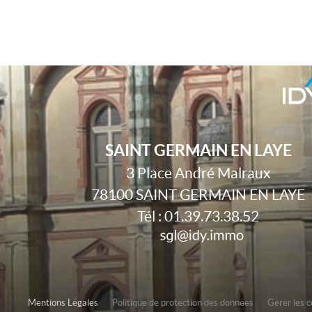
SAINT GERMAIN EN LAYE
3 Place André Malraux
78100
SAINT GERMAIN EN LAYE
Tél :
01.39.73.38.52
Mentions Légales
Politique de protection des données
Gérer les 