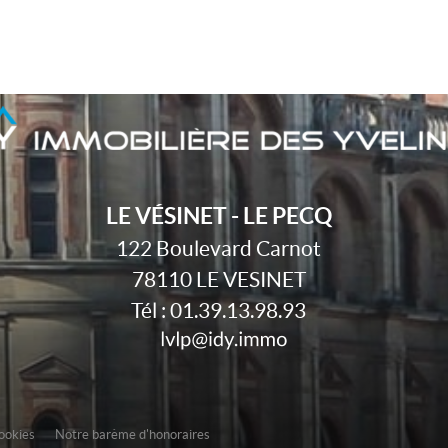
LE VÉSINET - LE PECQ
122 Boulevard Carnot
78110
LE VESINET
Tél :
01.39.13.98.93
cookies
Notre barème d'honoraires