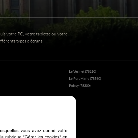
uis votre PC, votre tablette ou votre
fférents types d'écrans
Le Vesinet (78110)
Le Port Marly (78560)
)
Poissy (78300)
lesquelles vous avez donné votre
la rubrique "Gérer les cookies" en