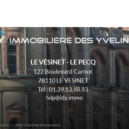
LE VÉSINET - LE PECQ
122 Boulevard Carnot
78110
LE VESINET
Tél :
01.39.13.98.93
cookies
Notre barème d'honoraires