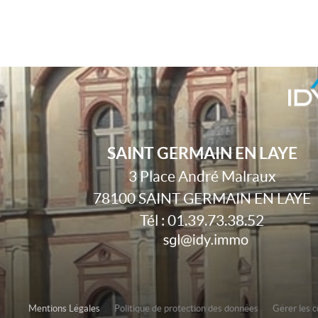
SAINT GERMAIN EN LAYE
3 Place André Malraux
78100
SAINT GERMAIN EN LAYE
Tél :
01.39.73.38.52
Mentions Légales
Politique de protection des données
Gérer les 