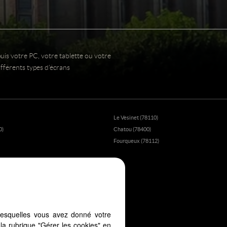
uis votre PC, votre tablette ou votre
fférents types d'écrans
Le Vesinet (78110)
0)
Chatou (78400)
Fourqueux (78112)
lesquelles vous avez donné votre
la rubrique "Gérer les cookies" en