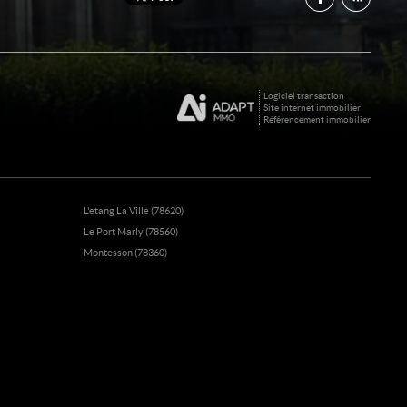
Logiciel transaction
Site internet immobilier
Référencement immobilier
L'etang La Ville (78620)
Le Port Marly (78560)
Montesson (78360)