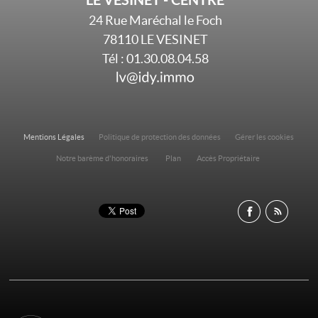
24 Rue Maréchal le Foch
78110
LE VESINET
Tél :
01.30.08.04.58
Mentions Légales
Politique de protection des données
Gérer les cookies
Notre barème d'honoraires
Plan
Accès Propriétaire