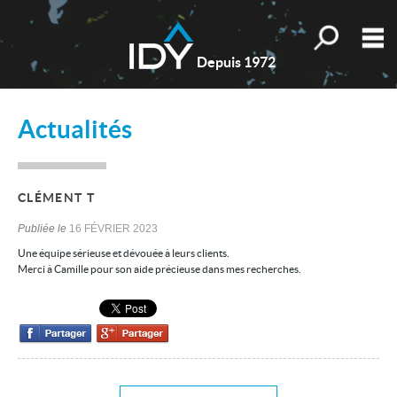
Toutes nos o
M
Depuis 1972
Qui sommes-nous ?
Actualités
Nos valeurs
Nos actualités
CLÉMENT T
Les témoignages
Publiée le
16 FÉVRIER 2023
Estimation
Une équipe sérieuse et dévouée à leurs clients.
Merci à Camille pour son aide précieuse dans mes recherches.
Mes sélections
0
Accueil
Nos biens
Les honoraires