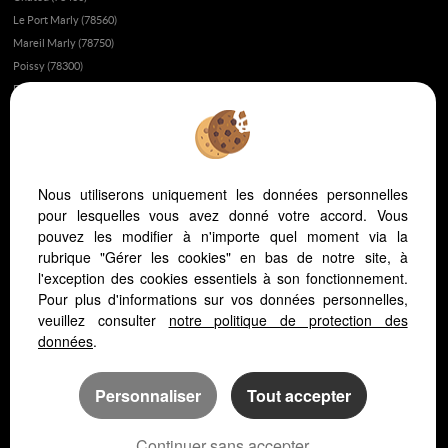
Le Port Marly (78560)
Mareil Marly (78750)
Poissy (78300)
Fourqueux (78112)
Montesson (78360)
Fait-il bon vivre à Saint-Germain-en-Laye?
Appartement ou maison à Saint-Germain-en-Laye ?
Nous utiliserons uniquement les données personnelles
L’immobilier au Vésinet
pour lesquelles vous avez donné votre accord. Vous
L’immobilier à Saint-Germain-en-Laye
pouvez les modifier à n'importe quel moment via la
L’immobilier dans les yvelines
rubrique "Gérer les cookies" en bas de notre site, à
Vivre dans les yvelines ou à Paris ?
l'exception des cookies essentiels à son fonctionnement.
Pour plus d'informations sur vos données personnelles,
L'hopital Saint Germain en Laye
veuillez consulter
notre politique de protection des
L'immobilier au Pecq
données
.
Personnaliser
Tout accepter
Continuer sans accepter