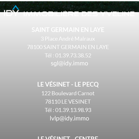
SAINT GERMAIN EN LAYE
3 Place André Malraux
78100
SAINT GERMAIN EN LAYE
Tél :
01.39.73.38.52
LE VÉSINET - LE PECQ
122 Boulevard Carnot
78110
LE VESINET
Tél :
01.39.13.98.93
LE VÉSINET - CENTRE