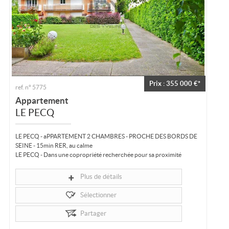
Prix : 355 000 €*
ref. n° 5775
Appartement
LE PECQ
LE PECQ - aPPARTEMENT 2 CHAMBRES - PROCHE DES BORDS DE
SEINE - 15min RER, au calme
LE PECQ - Dans une copropriété recherchée pour sa proximité
commerces, RER, écoles et bords de Seine, appartement lumineux,
traversant (EST OUEST) de...
Plus de détails
Sélectionner
Partager