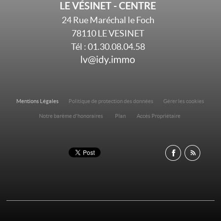
LE VÉSINET - CENTRE
24 Rue Maréchal le Foch
78110
LE VESINET
Tél :
01.30.08.04.58
Mentions Légales
Politique de protection des données
Gérer les cookies
Notre barème d'honoraires
Plan
Accès Propriétaire