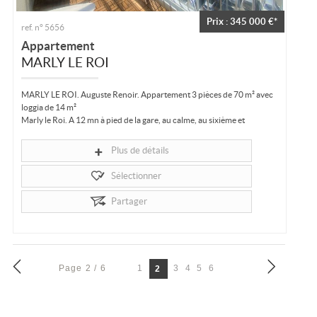
Prix : 345 000 €*
ref. n° 5656
Appartement
MARLY LE ROI
MARLY LE ROI. Auguste Renoir. Appartement 3 pièces de 70 m² avec
loggia de 14 m²
Marly le Roi. A 12 mn à pied de la gare, au calme, au sixième et
DERNIER étage d'une résidence de standing avec ascenseur,
appartement de 70 m²...
Plus de détails
Sélectionner
Partager
Page 2 / 6
1
3
4
5
6
2