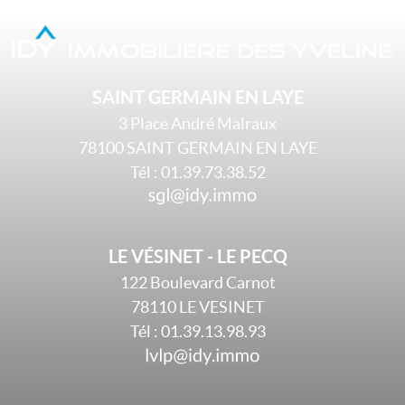
SAINT GERMAIN EN LAYE
3 Place André Malraux
78100
SAINT GERMAIN EN LAYE
Tél :
01.39.73.38.52
LE VÉSINET - LE PECQ
122 Boulevard Carnot
78110
LE VESINET
Tél :
01.39.13.98.93