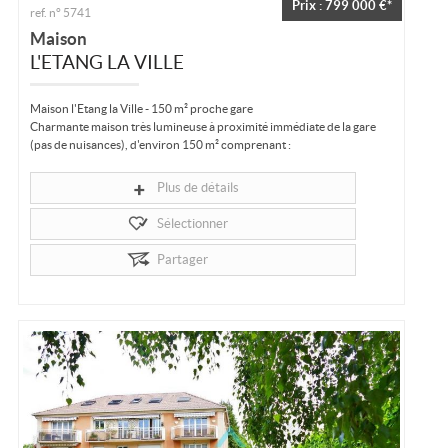
Prix : 799 000 €*
ref. n° 5741
Maison
L'ETANG LA VILLE
Maison l'Etang la Ville - 150 m² proche gare
Charmante maison très lumineuse à proximité immédiate de la gare
(pas de nuisances), d'environ 150 m² comprenant :
Au rez-de-chaussée une belle...
Plus de détails
Sélectionner
Partager