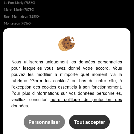
Le Port Marly (78560)
Mareil Marly (78750)
Rueil Malmaison (92500)
Montesson (78360)
Poissy (78300)
Fourqueux (78112)
Fait-il bon vivre à Saint-Germain-en-Laye?
Appartement ou maison à Saint-Germain-en-Laye ?
Nous utiliserons uniquement les données personnelles
L’immobilier au Vésinet
pour lesquelles vous avez donné votre accord. Vous
L’immobilier à Saint-Germain-en-Laye
pouvez les modifier à n'importe quel moment via la
L’immobilier dans les yvelines
rubrique "Gérer les cookies" en bas de notre site, à
Vivre dans les yvelines ou à Paris ?
l'exception des cookies essentiels à son fonctionnement.
Pour plus d'informations sur vos données personnelles,
L'hopital Saint Germain en Laye
veuillez consulter
notre politique de protection des
L'immobilier au Pecq
données
.
Personnaliser
Tout accepter