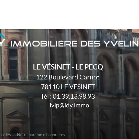
LE VÉSINET - LE PECQ
122 Boulevard Carnot
78110
LE VESINET
Tél :
01.39.13.98.93
cookies
Notre barème d'honoraires