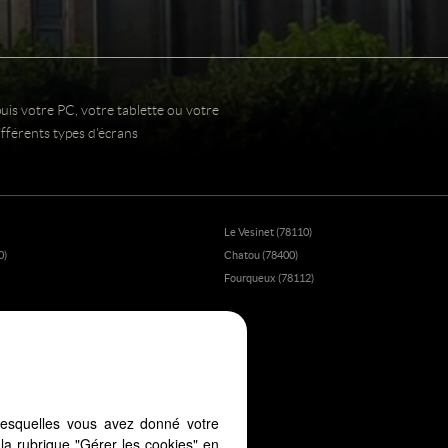
uis votre PC, votre tablette ou votre
fférents types d'écrans
Le Vesinet (78110)
0)
Chatou (78400)
Fourqueux (78112)
lesquelles vous avez donné votre
la rubrique "Gérer les cookies" en