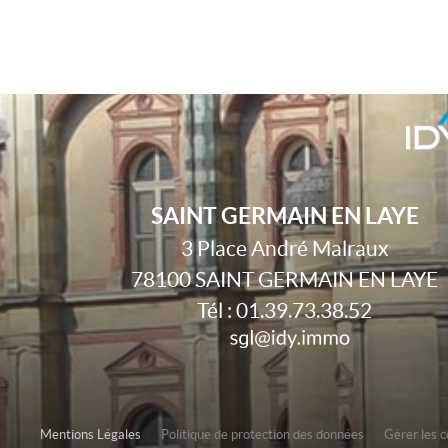
SAINT GERMAIN EN LAYE
3 Place André Malraux
78100
SAINT GERMAIN EN LAYE
Tél :
01.39.73.38.52
Mentions Légales
Politique de protection des données
Gérer les 