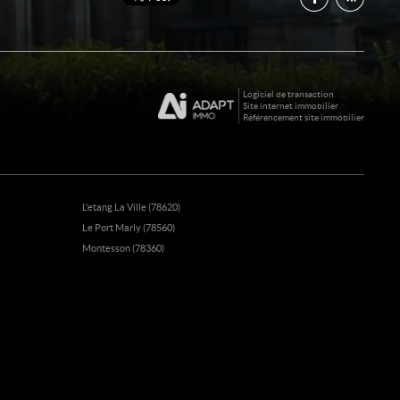
Logiciel de transaction
Site internet immobilier
Référencement site immobilier
L'etang La Ville (78620)
Le Port Marly (78560)
Montesson (78360)